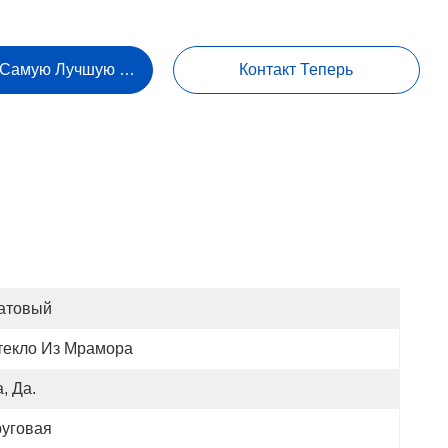
 Самую Лучшую Цену
Контакт Теперь
атовый
текло Из Мрамора
, Да.
руговая