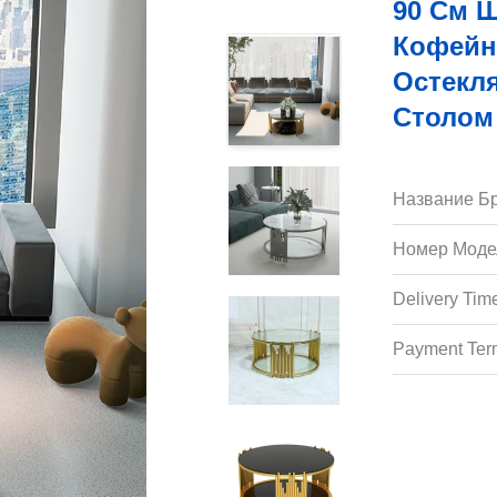
90 См 
Кофейн
Остекл
Столом
Название Бр
Номер Моде
Delivery Tim
Payment Ter