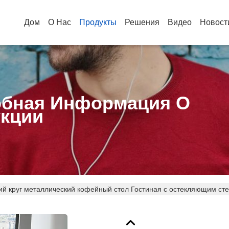
Дом
О Нас
Продукты
Решения
Видео
Новост
бная Информация О
кции
ий круг металлический кофейный стол Гостиная с остекляющим ст