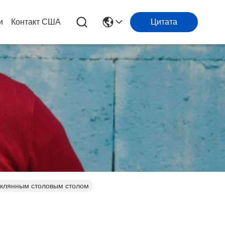
и
Контакт США
Цитата
еклянным столовым столом