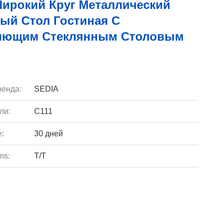
Широкий Круг Металлический
ый Стол Гостиная С
яющим Стеклянным Столовым
енда:
SEDIA
ли:
C111
e:
30 дней
ms:
T/T