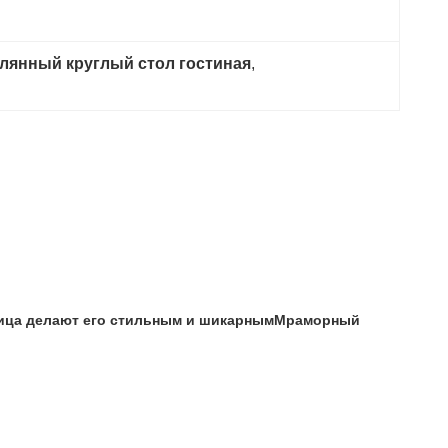
лянный круглый стол гостиная
, 
шница делают его стильным и шикарнымМраморный