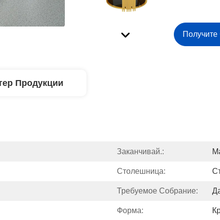
Получите
тер Продукции
Заканчивай.:
М
Столешница:
С
Требуемое Собрание:
Да
Форма:
К