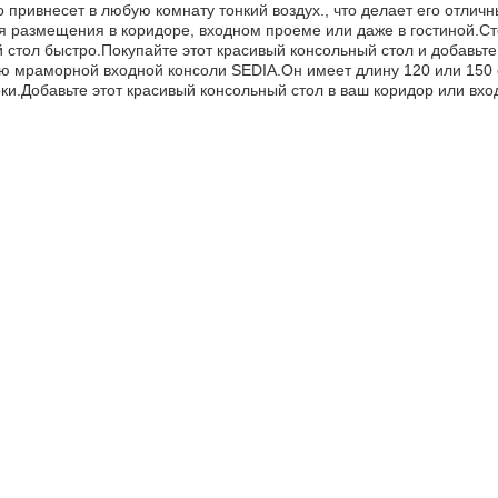
 привнесет в любую комнату тонкий воздух., что делает его отлич
 размещения в коридоре, входном проеме или даже в гостиной.С
й стол быстро.Покупайте этот красивый консольный стол и добавьте 
ю мраморной входной консоли SEDIA.Он имеет длину 120 или 150 
оки.Добавьте этот красивый консольный стол в ваш коридор или вх