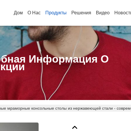
Дом
О Нас
Продукты
Решения
Видео
Новост
бная Информация О
кции
ые мраморные консольные столы из нержавеющей стали - соврем