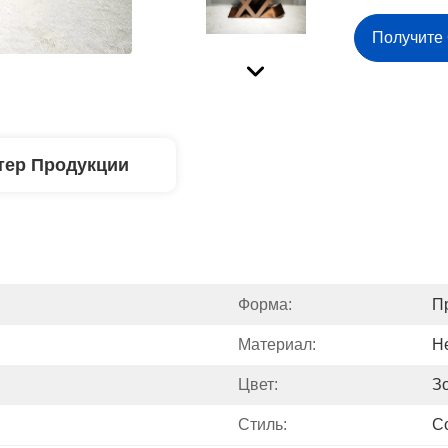
Получите
тер Продукции
Форма:
П
Материал:
Н
Цвет:
З
Стиль:
С