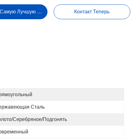
 Самую Лучшую Цену
Контакт Теперь
рямоугольный
ержавеющая Сталь
олото/серебряное/подгонять
овременный