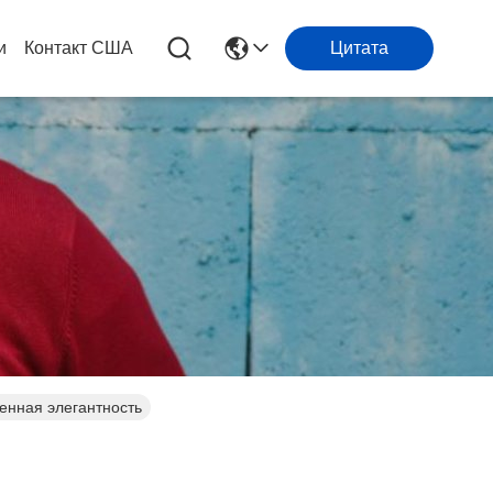
и
Контакт США
Цитата
енная элегантность