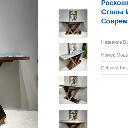
Роскош
Столы 
Соврем
Название Бр
Номер Моде
Delivery Tim